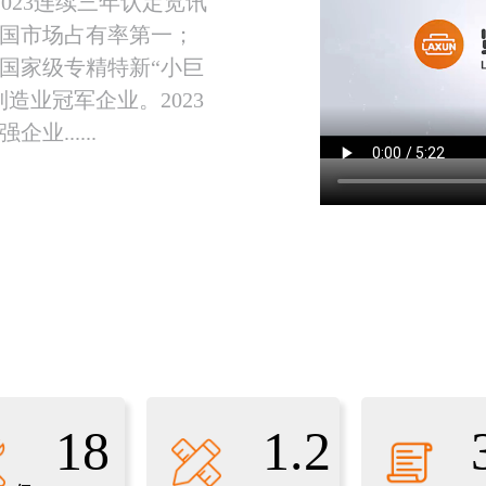
2/2023连续三年认定览讯
国市场占有率第一；
为国家级专精特新“小巨
造业冠军企业。2023
业......
18
1.2