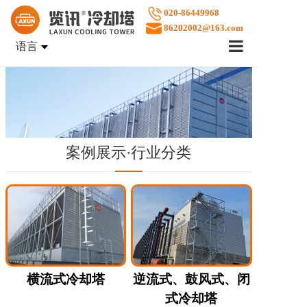
020-86449968
86202002@163.com
语言
首页
企业文化
产品中心
案例展示·行业分类
案例展示
售后服务
关于览讯
横流式冷却塔
逆流式、鼓风式、闭
式冷却塔